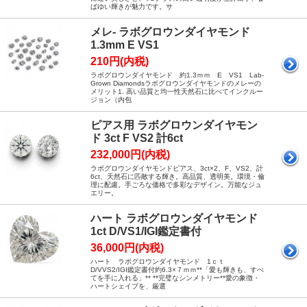
ばゆい輝きが魅力です。サ
メレ- ラボグロウンダイヤモンド
1.3mm E VS1
210円(内税)
ラボグロウンダイヤモンド 約1.3ｍｍ E VS1 Lab-
Grown Diamondsラボグロウンダイヤモンドのメレーの
メリット1. 高い品質と均一性天然石に比べてインクルー
ジョン（内包
ピアス用 ラボグロウンダイヤモン
ド 3ct F VS2 計6ct
232,000円(内税)
ラボグロウンダイヤモンドピアス、3ct×2、F、VS2、計
6ct、天然石に匹敵する輝き。高品質、透明美。環境・倫
理に配慮。手ごろな価格で多彩なデザイン。万能なジュ
エリー。
ハート ラボグロウンダイヤモンド
1ct D/VS1/IGI鑑定書付
36,000円(内税)
ハート ラボグロウンダイヤモンド 1ｃｔ
D/VVS2/IGI鑑定書付約6.3×７ｍｍ**「愛も輝きも、すべ
てを手に入れる」** **完璧なシンメトリー**愛の象徴・
ハートシェイプを、厳選