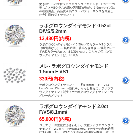
驚きの1.02ct大粒ラボグロウンダイヤモンド。Fカラーの
美しさとVSクラスの高い透明度が融合。6.5mmサイズは
存在感満点。高品質＆高コストパフォーマンスを両立し
た今注目のダイヤモンド！
ラボグロウンダイヤモンド 0.52ct
D/VS/5.2mm
12,480円(内税)
ラボグロウンダイヤモンド 0.50ct／Dカラー VSクラス
（鑑別書なし）― 無色透明、妥協なき輝き ―最高グレー
ドのDカラーが放つ、まばゆい白さ。こちらのラボグロ
ウンダイヤモンドは、0.50カ
メレ- ラボグロウンダイヤモンド
1.5mm F VS1
330円(内税)
ラボグロウンダイヤモンド 約1.5ｍｍ F VS1
Lab-Grown Diamonds憧れを、もっと身近に。ラボグラ
ウンダイヤモンド誕生！**ラボグロウンダイヤモンドの
メレーのメリット
ラボグロウンダイヤモンド 2.0ct
F/VS/8.1mm/
65,000円(内税)
ジュエリーの主役にふさわしい、大粒ラボグロウンダイ
ヤモンド 2.0ｃｔ F/VS/8.1mm/。Fカラーの無色透明
に近い美しさと、VSクラスの高い透明度が生み出す、ま