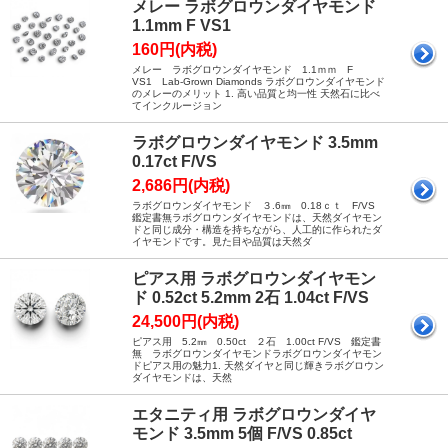
メレー ラボグロウンダイヤモンド
1.1mm F VS1
160円(内税)
メレー ラボグロウンダイヤモンド 1.1ｍｍ F
VS1 Lab-Grown Diamonds ラボグロウンダイヤモンド
のメレーのメリット 1. 高い品質と均一性 天然石に比べ
てインクルージョン
ラボグロウンダイヤモンド 3.5mm
0.17ct F/VS
2,686円(内税)
ラボグロウンダイヤモンド ３.6㎜ 0.18ｃｔ F/VS
鑑定書無ラボグロウンダイヤモンドは、天然ダイヤモン
ドと同じ成分・構造を持ちながら、人工的に作られたダ
イヤモンドです。見た目や品質は天然ダ
ピアス用 ラボグロウンダイヤモン
ド 0.52ct 5.2mm 2石 1.04ct F/VS
24,500円(内税)
ピアス用 5.2㎜ 0.50ct ２石 1.00ct F/VS 鑑定書
無 ラボグロウンダイヤモンドラボグロウンダイヤモン
ドピアス用の魅力1. 天然ダイヤと同じ輝きラボグロウン
ダイヤモンドは、天然
エタニティ用 ラボグロウンダイヤ
モンド 3.5mm 5個 F/VS 0.85ct