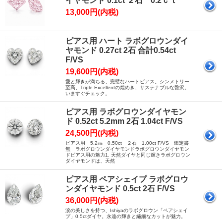
イヤモンド 0.1ct ２石 0.2ｃｔ
13,000円(内税)
ピアス用 ハート ラボグロウンダイ
ヤモンド 0.27ct 2石 合計0.54ct
F/VS
19,600円(内税)
愛と輝きが満ちる、完璧なハートピアス。シンメトリー
至高、Triple Excellentの煌めき、サステナブルな贅沢。
いますぐチェック。
ピアス用 ラボグロウンダイヤモン
ド 0.52ct 5.2mm 2石 1.04ct F/VS
24,500円(内税)
ピアス用 5.2㎜ 0.50ct ２石 1.00ct F/VS 鑑定書
無 ラボグロウンダイヤモンドラボグロウンダイヤモン
ドピアス用の魅力1. 天然ダイヤと同じ輝きラボグロウン
ダイヤモンドは、天然
ピアス用 ペアシェイプ ラボグロウ
ンダイヤモンド 0.5ct 2石 F/VS
36,000円(内税)
涙の美しさを持つ、Ishiyaのラボグロウン「ペアシェイ
プ」0.5ctダイヤ。永遠の輝きと繊細なカットが魅力。