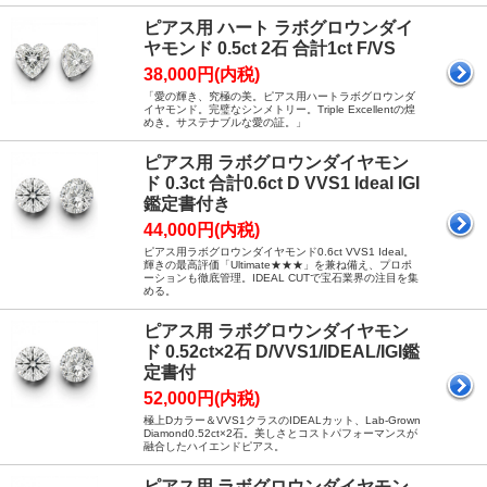
ピアス用 ハート ラボグロウンダイ
ヤモンド 0.5ct 2石 合計1ct F/VS
38,000円(内税)
「愛の輝き、究極の美。ピアス用ハートラボグロウンダ
イヤモンド。完璧なシンメトリー。Triple Excellentの煌
めき。サステナブルな愛の証。」
ピアス用 ラボグロウンダイヤモン
ド 0.3ct 合計0.6ct D VVS1 Ideal IGI
鑑定書付き
44,000円(内税)
ピアス用ラボグロウンダイヤモンド0.6ct VVS1 Ideal。
輝きの最高評価「Ultimate★★★」を兼ね備え、プロポ
ーションも徹底管理。IDEAL CUTで宝石業界の注目を集
める。
ピアス用 ラボグロウンダイヤモン
ド 0.52ct×2石 D/VVS1/IDEAL/IGI鑑
定書付
52,000円(内税)
極上Dカラー＆VVS1クラスのIDEALカット、Lab-Grown
Diamond0.52ct×2石。美しさとコストパフォーマンスが
融合したハイエンドピアス。
ピアス用 ラボグロウンダイヤモン