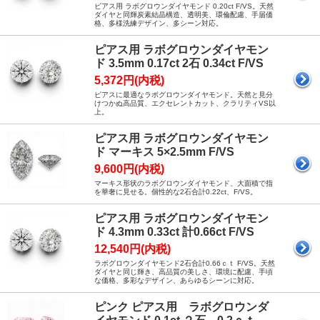
ピアス用 ラボグロウンダイヤモンド 0.20ct F/VS。天然
ダイヤと同輝炭素結晶構造、透明美、環倫配慮、手届価
格、多様洗練デザイン、多シーン対応。
ピアス用 ラボグロウンダイヤモン
ド 3.5mm 0.17ct 2石 0.34ct F/VS
5,372円(内税)
ピアスに最適なラボグロウンダイヤモンド。天然と見分
けつかぬ高品質、エクセレントカット、クラリティVS以
上。
ピアス用 ラボグロウンダイヤモン
ド マーキス 5×2.5mm F/VS
9,600円(内税)
マーキス形状のラボグロウンダイヤモンド、大面積で指
を華奢に見せる。個性的な2石合計0.22ct、F/VS。
ピアス用 ラボグロウンダイヤモン
ド 4.3mm 0.33ct 計0.66ct F/VS
12,540円(内税)
ラボグロウンダイヤモンド2石合計0.66ｃｔ F/VS。天然
ダイヤと同じ輝き、高品質の美しさ、環境に配慮、手頃
な価格、多彩なデザイン、あらゆるシーンに対応。
ピンク ピアス用 ラボグロウンダ