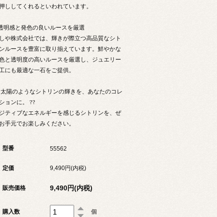
押ししてくれるといわれています。
 透明感と発色の良いルースを厳選
しや株式会社では、輝きが際立つ高品質なシト
ンルースを豊富に取り揃えています。鮮やかな
色と透明度の高いルースを厳選し、ジュエリー
工にも最適な一石をご提供。
? 太陽のようなシトリンの輝きを、あなたのコレ
ションに。 ??
ジティブなエネルギーを感じるシトリンを、ぜ
お手元でお楽しみください。
型番
55562
定価
9,490円(内税)
9,490円(内税)
販売価格
購入数
個