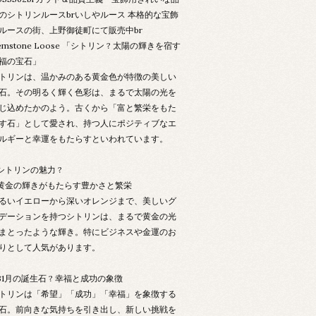
のシトリンルースbrいしやルース 本格的な宝飾
ルースの街、上野御徒町にて販売中br
emstone Loose 「シトリン ? 太陽の輝きを宿す
福の宝石」
トリンは、温かみのある黄金色が特徴の美しい
石。その明るく輝く色彩は、まるで太陽の光を
じ込めたかのよう。古くから「富と繁栄をもた
す石」として愛され、持つ人にポジティブなエ
ルギーと幸運をもたらすといわれています。
 シトリンの魅力 ?
 黄金の輝きがもたらす豊かさと繁栄
るいイエローから深いオレンジまで、美しいグ
デーションを持つシトリンは、まるで黄金の光
まとったような輝き。特にビジネスや金運のお
りとして人気があります。
 31月の誕生石 ? 幸福と成功の象徴
トリンは「希望」「成功」「幸福」を象徴する
石。前向きな気持ちを引き出し、新しい挑戦を