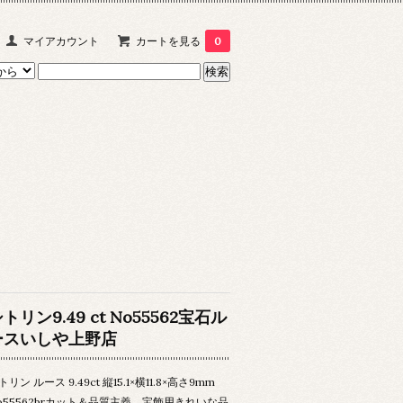
マイアカウント
カートを見る
0
トリン9.49 ct No55562宝石ル
ースいしや上野店
トリン ルース 9.49ct 縦15.1×横11.8×高さ9mm
o55562brカット＆品質主義 宝飾用きれいな品