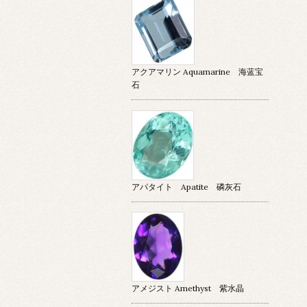
アクアマリン Aquamarine 海蓝宝
石
アパタイト Apatite 磷灰石
アメジスト Amethyst 紫水晶