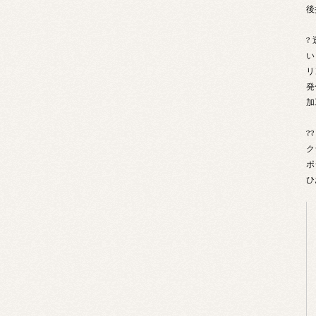
後
?
い
リ
発
加
?
ク
ポ
ひ