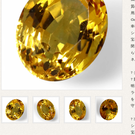
質
用
G
幸
シ
宝
閉
ら
ネ
?
?
明
ラ
を
守
?
シ
宝