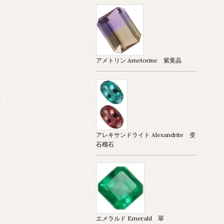
アメトリン Ametorine 紫黄晶
アレキサンドライト Alexandrite 变
石榴石
エメラルド Emerald 翠