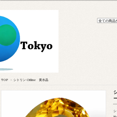
TOP
>
シトリン Citline 黄水晶
シ
シ
N