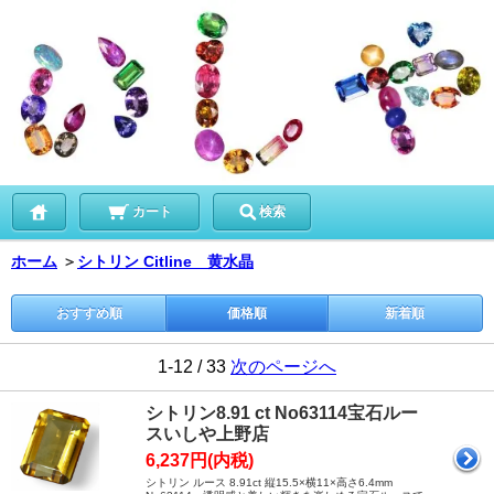
カート
検索
ホーム
＞
シトリン Citline 黄水晶
おすすめ順
価格順
新着順
1-12 / 33
次のページへ
シトリン8.91 ct No63114宝石ルー
スいしや上野店
6,237円(内税)
シトリン ルース 8.91ct 縦15.5×横11×高さ6.4mm